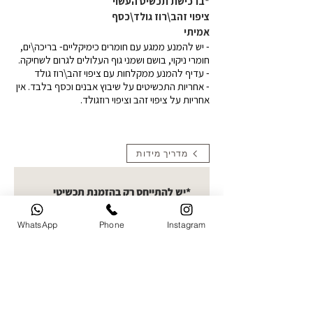
*ברכישת תכשיט העשוי
ציפוי זהב\רוז גולד\כסף
אמיתי
- יש להמנע ממגע עם חומרים כימיקליים- בריכה\ים,
חומרי ניקוי, בושם ושמני גוף העלולים לגרום לשחיקה.
- עדיף להמנע ממקלחות עם ציפוי זהב\רוז גולד
- אחריות התכשיטים על שיבוץ אבנים וכסף בלבד. אין
אחריות על ציפוי זהב וציפוי רוזגולד.
מדריך מידות
*יש להתייחס רק בהזמנת תכשיטי
תמונה העלאת תמונות- קולקציית
חריטות תמונה בחרו תמונה ברורה
WhatsApp
Phone
Instagram
להעלאה. ניתן לעלות עד 5 תמונות
ואני אבחר את הטובה ביותר לחריטה
העלו תמונה
שם מלא של הלקוח