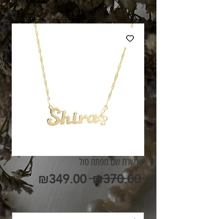
שרשרת שם מפתח סול
מחיר
מחיר
₪349.00
 ₪370.00 
רגיל
מבצע
חומר
*