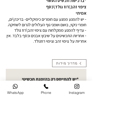
*ברכישת תכשיט העשוי
ציפוי זהב\רוז גולד\כסף
אמיתי
- יש להמנע ממגע עם חומרים כימיקליים- בריכה\ים,
חומרי ניקוי, בושם ושמני גוף העלולים לגרום לשחיקה.
- עדיף להמנע ממקלחות עם ציפוי זהב\רוז גולד
- אחריות התכשיטים על שיבוץ אבנים וכסף בלבד. אין
אחריות על ציפוי זהב וציפוי רוזגולד.
מדריך מידות
*יש להתייחס רק בהזמנת תכשיטי
תמונה העלאת תמונות- קולקציית
חריטות תמונה בחרו תמונה ברורה
WhatsApp
Phone
Instagram
להעלאה. ניתן לעלות עד 5 תמונות
ואני אבחר את הטובה ביותר לחריטה
העלו תמונה
שם מלא של הלקוח