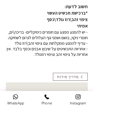
חשוב לדעת:​
*ברכישת תכשיט העשוי
ציפוי זהב\רוז גולד\כסף
אמיתי
- יש להמנע ממגע עם חומרים כימיקליים- בריכה\ים,
חומרי ניקוי, בושם ושמני גוף העלולים לגרום לשחיקה.
- עדיף להמנע ממקלחות עם ציפוי זהב\רוז גולד
- אחריות התכשיטים על שיבוץ אבנים וכסף בלבד. אין
אחריות על ציפוי זהב וציפוי רוזגולד.
מדריך מידות
*יש להתייחס רק בהזמנת תכשיטי
תמונה העלאת תמונות- קולקציית
חריטות תמונה בחרו תמונה ברורה
WhatsApp
Phone
Instagram
להעלאה. ניתן לעלות עד 5 תמונות
ואני אבחר את הטובה ביותר לחריטה
העלו תמונה