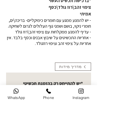
*ברכישת תכשיט העשוי
ציפוי זהב\רוז גולד\כסף
אמיתי
- יש להמנע ממגע עם חומרים כימיקליים- בריכה\ים,
חומרי ניקוי, בושם ושמני גוף העלולים לגרום לשחיקה.
- עדיף להמנע ממקלחות עם ציפוי זהב\רוז גולד
- אחריות התכשיטים על שיבוץ אבנים וכסף בלבד. אין
אחריות על ציפוי זהב וציפוי רוזגולד.
מדריך מידות
*יש להתייחס רק בהזמנת תכשיטי
תמונה העלאת תמונות- קולקציית
חריטות תמונה בחרו תמונה ברורה
WhatsApp
Phone
Instagram
להעלאה. ניתן לעלות עד 5 תמונות
ואני אבחר את הטובה ביותר לחריטה
העלו תמונה
שם מלא של הלקוח