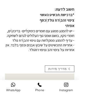
חשוב לדעת:​
*ברכישת תכשיט העשוי
ציפוי זהב\רוז גולד\כסף
אמיתי
- יש להמנע ממגע עם חומרים כימיקליים- בריכה\ים,
חומרי ניקוי, בושם ושמני גוף העלולים לגרום לשחיקה.
- עדיף להמנע ממקלחות עם ציפוי זהב\רוז גולד
- אחריות התכשיטים על שיבוץ אבנים וכסף בלבד. אין
אחריות על ציפוי זהב וציפוי רוזגולד.
מדריך מידות
*יש להתייחס רק בהזמנת תכשיטי
תמונה העלאת תמונות- קולקציית
WhatsApp
Phone
Instagram
חריטות תמונה בחרו תמונה ברורה
להעלאה. ניתן לעלות עד 5 תמונות
ואני אבחר את הטובה ביותר לחריטה
העלו תמונה