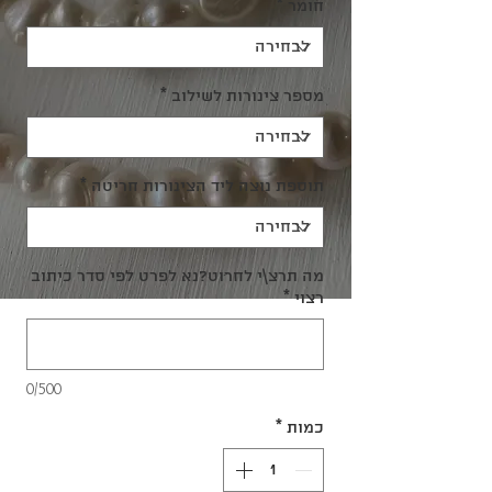
חומר
*
מספר צינורות לשילוב
*
תוספת נוצה ליד הצינורות חריטה
*
מה תרצ\י לחרוט?נא לפרט לפי סדר כיתוב
רצוי
*
0/500
כמות
*