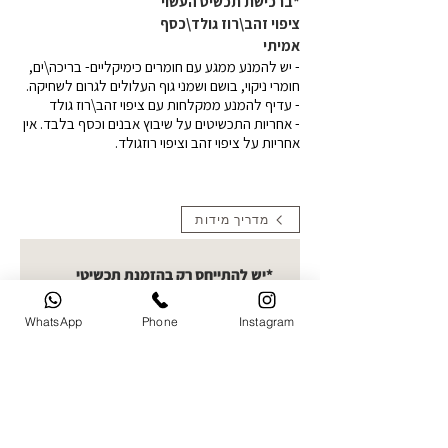
*ברכישת תכשיט העשוי
ציפוי זהב\רוז גולד\כסף
אמיתי
- יש להמנע ממגע עם חומרים כימיקליים- בריכה\ים,
חומרי ניקוי, בושם ושמני גוף העלולים לגרום לשחיקה.
- עדיף להמנע ממקלחות עם ציפוי זהב\רוז גולד
- אחריות התכשיטים על שיבוץ אבנים וכסף בלבד. אין
אחריות על ציפוי זהב וציפוי רוזגולד.
מדריך מידות
*יש להתייחס רק בהזמנת תכשיטי
תמונה העלאת תמונות- קולקציית
חריטות תמונה בחרו תמונה ברורה
WhatsApp
Phone
Instagram
להעלאה. ניתן לעלות עד 5 תמונות
ואני אבחר את הטובה ביותר לחריטה
העלו תמונה
שם מלא של הלקוח