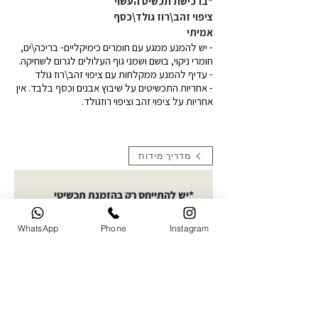
*ברכישת תכשיט העשוי
ציפוי זהב\רוז גולד\כסף
אמיתי
- יש להמנע ממגע עם חומרים כימיקליים- בריכה\ים,
חומרי ניקוי, בושם ושמני גוף העלולים לגרום לשחיקה.
- עדיף להמנע ממקלחות עם ציפוי זהב\רוז גולד
- אחריות התכשיטים על שיבוץ אבנים וכסף בלבד. אין
אחריות על ציפוי זהב וציפוי רוזגולד.
מדריך מידות
*יש להתייחס רק בהזמנת תכשיטי
תמונה העלאת תמונות- קולקציית
חריטות תמונה בחרו תמונה ברורה
WhatsApp
Phone
Instagram
להעלאה. ניתן לעלות עד 5 תמונות
ואני אבחר את הטובה ביותר לחריטה
העלו תמונה
שם מלא של הלקוח