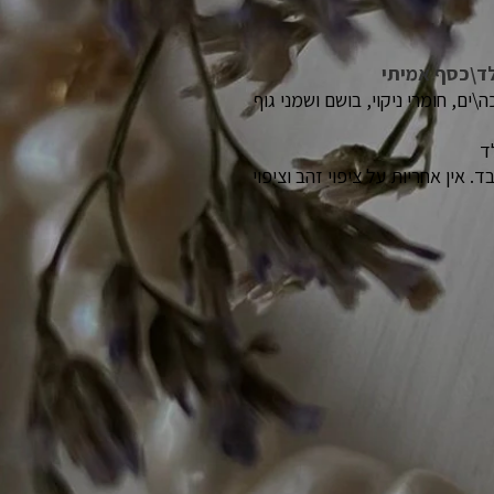
לד\כסף אמיתי
ים, חומרי ניקוי, בושם ושמני גוף
ד
 אין אחריות על ציפוי זהב וציפוי