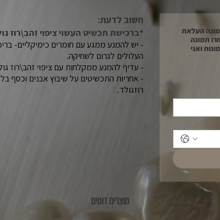
חשוב לדעת:​
*יש להתייחס רק בהזמנת תכשיטי תמונה העלאת
*ברכישת תכשיט העשוי ציפוי זהב\רוז גו
רו תמונה
- יש להמנע ממגע עם חומרים כימיקליים- בריכה\
עלאה. ניתן לעלות עד 5 תמונות ואני
העלולים לגרום לשחיקה.
- עדיף להמנע ממקלחות עם ציפוי זהב\רוז גול
- אחריות התכשיטים על שיבוץ אבנים וכסף בלבד.
רוזגולד.
מוצרים דומים