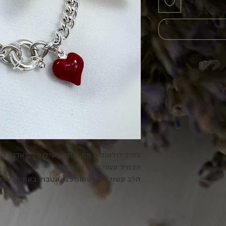
צמיד לולאות 5 ממ רוחב בשילוב לב אדום קטן מנופח וסוגר עגול מיוחד
הצמיד עשוי כסף טהור 925
הלב עשוי כסף טהור 925 הטבול באמייל אדום