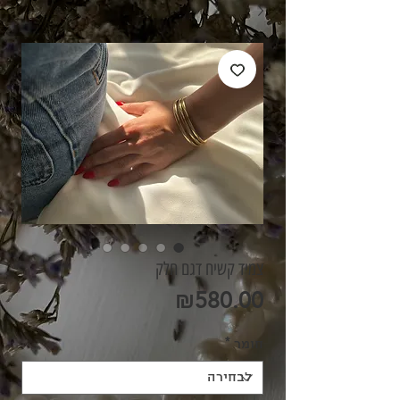
צמיד קשיח דגם חלק
מחיר
₪580.00
חומר
*