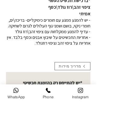
*ברכישת תכשיט העשוי
ציפוי זהב\רוז גולד\כסף
אמיתי
- יש להמנע ממגע עם חומרים כימיקליים- בריכה\ים,
חומרי ניקוי, בושם ושמני גוף העלולים לגרום לשחיקה.
- עדיף להמנע ממקלחות עם ציפוי זהב\רוז גולד
- אחריות התכשיטים על שיבוץ אבנים וכסף בלבד. אין
אחריות על ציפוי זהב וציפוי רוזגולד.
מדריך מידות
*יש להתייחס רק בהזמנת תכשיטי
תמונה העלאת תמונות- קולקציית
חריטות תמונה בחרו תמונה ברורה
WhatsApp
Phone
Instagram
להעלאה. ניתן לעלות עד 5 תמונות
ואני אבחר את הטובה ביותר לחריטה
העלו תמונה
שם מלא של הלקוח