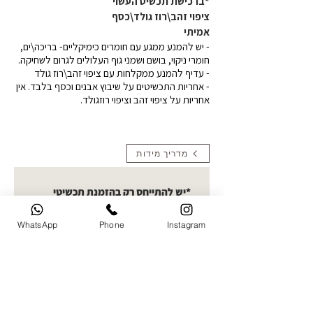
*ברכישת תכשיט העשוי
ציפוי זהב\רוז גולד\כסף
אמיתי
- יש להמנע ממגע עם חומרים כימיקליים- בריכה\ים,
חומרי ניקוי, בושם ושמני גוף העלולים לגרום לשחיקה.
- עדיף להמנע ממקלחות עם ציפוי זהב\רוז גולד
- אחריות התכשיטים על שיבוץ אבנים וכסף בלבד. אין
אחריות על ציפוי זהב וציפוי רוזגולד.
מדריך מידות
*יש להתייחס רק בהזמנת תכשיטי
תמונה העלאת תמונות- קולקציית
חריטות תמונה בחרו תמונה ברורה
WhatsApp
Phone
Instagram
להעלאה. ניתן לעלות עד 5 תמונות
ואני אבחר את הטובה ביותר לחריטה
העלו תמונה
שם מלא של הלקוח