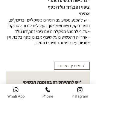
*ברכישת תכשיט העשוי
ציפוי זהב\רוז גולד\כסף
אמיתי
- יש להמנע ממגע עם חומרים כימיקליים- בריכה\ים,
חומרי ניקוי, בושם ושמני גוף העלולים לגרום לשחיקה.
- עדיף להמנע ממקלחות עם ציפוי זהב\רוז גולד
- אחריות התכשיטים על שיבוץ אבנים וכסף בלבד. אין
אחריות על ציפוי זהב וציפוי רוזגולד.
מדריך מידות
*יש להתייחס רק בהזמנת תכשיטי
תמונה העלאת תמונות- קולקציית
חריטות תמונה בחרו תמונה ברורה
WhatsApp
Phone
Instagram
להעלאה. ניתן לעלות עד 5 תמונות
ואני אבחר את הטובה ביותר לחריטה
העלו תמונה
שם מלא של הלקוח