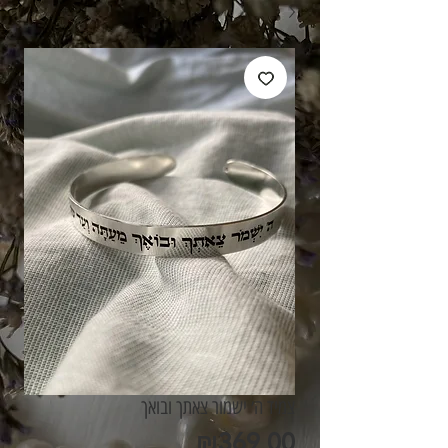
צמיד ה׳ ישמור צאתך ובואך
מחיר
₪369.00