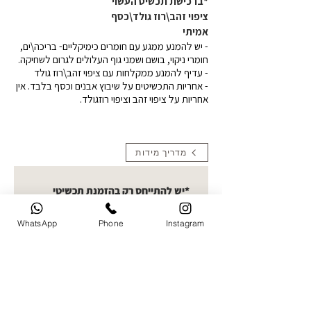
*ברכישת תכשיט העשוי
ציפוי זהב\רוז גולד\כסף
אמיתי
- יש להמנע ממגע עם חומרים כימיקליים- בריכה\ים,
חומרי ניקוי, בושם ושמני גוף העלולים לגרום לשחיקה.
- עדיף להמנע ממקלחות עם ציפוי זהב\רוז גולד
- אחריות התכשיטים על שיבוץ אבנים וכסף בלבד. אין
אחריות על ציפוי זהב וציפוי רוזגולד.
מדריך מידות
*יש להתייחס רק בהזמנת תכשיטי
תמונה העלאת תמונות- קולקציית
חריטות תמונה בחרו תמונה ברורה
WhatsApp
Phone
Instagram
להעלאה. ניתן לעלות עד 5 תמונות
ואני אבחר את הטובה ביותר לחריטה
העלו תמונה
שם מלא של הלקוח