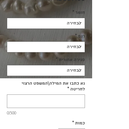
חומר
*
דגם
*
סגירה אחורית
*
נא כתבו את המילה\המשפט הרצוי
לחריטה
*
0/500
כמות
*