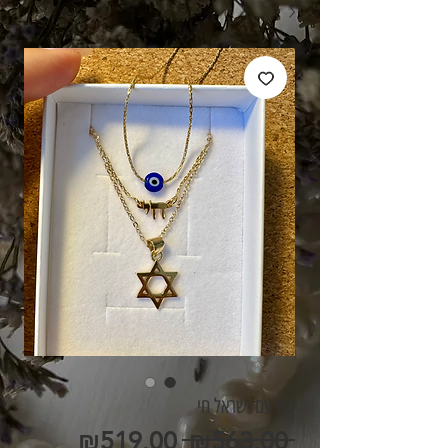
סט עם ישראל חי
מחיר
מחיר
₪519.00
 ₪563.00 