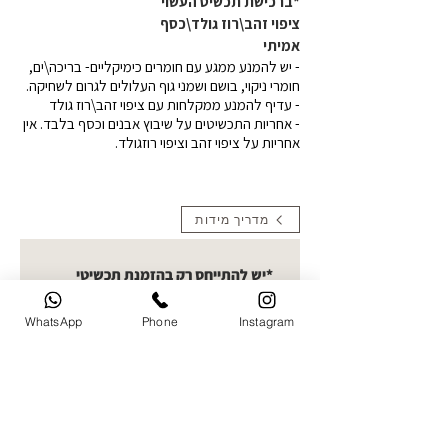
*ברכישת תכשיט העשוי
ציפוי זהב\רוז גולד\כסף
אמיתי
- יש להמנע ממגע עם חומרים כימיקליים- בריכה\ים,
חומרי ניקוי, בושם ושמני גוף העלולים לגרום לשחיקה.
- עדיף להמנע ממקלחות עם ציפוי זהב\רוז גולד
- אחריות התכשיטים על שיבוץ אבנים וכסף בלבד. אין
אחריות על ציפוי זהב וציפוי רוזגולד.
מדריך מידות
*יש להתייחס רק בהזמנת תכשיטי
תמונה העלאת תמונות- קולקציית
חריטות תמונה בחרו תמונה ברורה
WhatsApp
Phone
Instagram
להעלאה. ניתן לעלות עד 5 תמונות
ואני אבחר את הטובה ביותר לחריטה
העלו תמונה
שם מלא של הלקוח