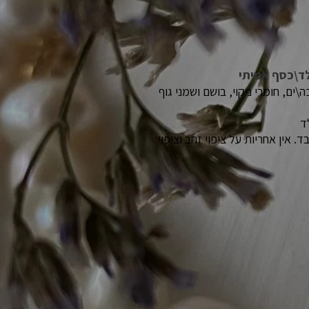
לד\כסף אמיתי
ים, חומרי ניקוי, בושם ושמני גוף
ד
 אין אחריות על ציפוי זהב וציפוי