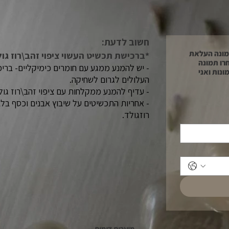
חשוב לדעת:​
*יש להתייחס רק בהזמנת תכשיטי תמונה העלאת
*ברכישת תכשיט העשוי ציפוי זהב\רוז גו
רו תמונה
- יש להמנע ממגע עם חומרים כימיקליים- בריכה\
עלאה. ניתן לעלות עד 5 תמונות ואני
העלולים לגרום לשחיקה.
- עדיף להמנע ממקלחות עם ציפוי זהב\רוז גול
- אחריות התכשיטים על שיבוץ אבנים וכסף בלבד.
רוזגולד.