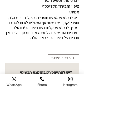
*ברכישת תכשיט העשוי
ציפוי זהב\רוז גולד\כסף
אמיתי
- יש להמנע ממגע עם חומרים כימיקליים- בריכה\ים,
חומרי ניקוי, בושם ושמני גוף העלולים לגרום לשחיקה.
- עדיף להמנע ממקלחות עם ציפוי זהב\רוז גולד
- אחריות התכשיטים על שיבוץ אבנים וכסף בלבד. אין
אחריות על ציפוי זהב וציפוי רוזגולד.
מדריך מידות
*יש להתייחס רק בהזמנת תכשיטי
תמונה העלאת תמונות- קולקציית
חריטות תמונה בחרו תמונה ברורה
WhatsApp
Phone
Instagram
להעלאה. ניתן לעלות עד 5 תמונות
ואני אבחר את הטובה ביותר לחריטה
העלו תמונה
שם מלא של הלקוח