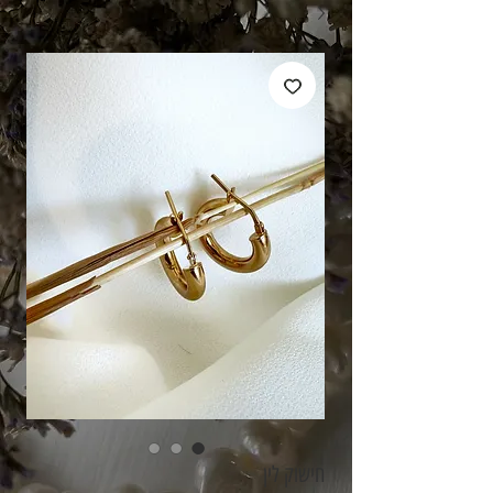
חישוק לין